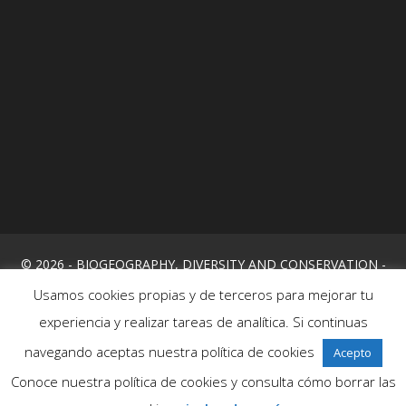
© 2026 - BIOGEOGRAPHY, DIVERSITY AND CONSERVATION -
Usamos cookies propias y de terceros para mejorar tu
UNIVERSITY OF MALAGA
experiencia y realizar tareas de analítica. Si continuas
Cookies policy
navegando aceptas nuestra política de cookies
Acepto
Conoce nuestra política de cookies y consulta cómo borrar las